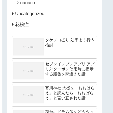
nanaco
Uncategorized
花粉症
タケノコ掘り 効率よく行う
検討
セブンイレブンアプリ アプ
リ外クーポン使用時に提示
する順番を間違えた話
寒川神社 大祓を「おおはら
え」と読んだら「おおばら
え」と言い直された話
荷台にドラム缶をどうやっ