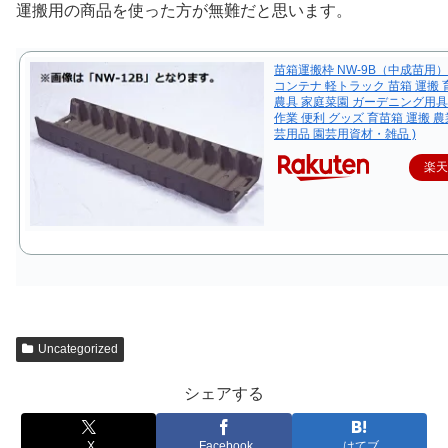
運搬用の商品を使った方が無難だと思います。
苗箱運搬枠 NW-9B（中成苗用） 
コンテナ 軽トラック 苗箱 運搬 
農具 家庭菜園 ガーデニング用具
作業 便利 グッズ 育苗箱 運搬 農
芸用品 園芸用資材・雑品 )
楽
Uncategorized
シェアする
X
Facebook
はてブ