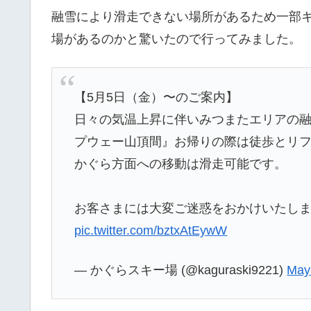
融雪により滑走できない場所があるため一部
場があるのかと驚いたので行ってみました。
【5月5日（金）〜のご案内】
日々の気温上昇に伴いみつまたエリアの
プウェー山頂間』お帰りの際は徒歩とリ
かぐら方面への移動は滑走可能です。
お客さまには大変ご迷惑をおかけいたし
pic.twitter.com/bztxAtEywW
— かぐらスキー場 (@kaguraski9221)
May