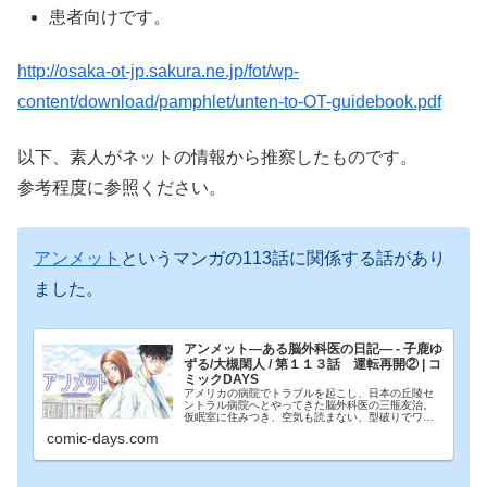
患者向けです。
http://osaka-ot-jp.sakura.ne.jp/fot/wp-
content/download/pamphlet/unten-to-OT-guidebook.pdf
以下、素人がネットの情報から推察したものです。
参考程度に参照ください。
アンメット
というマンガの113話に関係する話があり
ました。
アンメット―ある脳外科医の日記― - 子鹿ゆ
ずる/大槻閑人 / 第１１３話 運転再開② | コ
ミックDAYS
アメリカの病院でトラブルを起こし、日本の丘陵セ
ントラル病院へとやってきた脳外科医の三瓶友治。
仮眠室に住みつき、空気も読まない、型破りでワー
カホリックな三瓶が脳外科医として向き合うの
comic-days.com
は、“脳”だけではなく――!? 『アイターン』（全4
巻）の大...