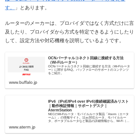
す。
」とあります。
ルーターのメーカーは、プロバイダではなく方式だけに言
及したり、プロバイダから方式を特定できるようにしたり
して、設定方法や対応機種を説明しているようです。
OCNバーチャルコネクト回線に接続する方法
（Wi-Fiルーター）
OCNバーチャルコネクト回線に接続する方法（Wi-Fiルータ
ー）に関するFAQ。バッファローのサポートのコンテンツ
をご紹介。
www.buffalo.jp
IPv6（IPoE/IPv4 over IPv6)接続確認済みリスト
｜動作検証情報｜サポートデスク｜
AtermStation
NECのWi-Fiルータ・モバイルルータ製品「Aterm（エータ
ーム）」の情報サイト。11ac対応ルータ、モバイルルー
タ、ポータブルルータなど製品の詳細情報から、Wi-Fi（無
線LAN）の便利な使い方まで豊富な情報を提供していま
www.aterm.jp
す。